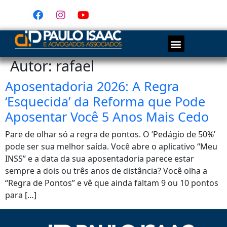
Autor:
rafael
Aposentadoria 2026: A Regra
‘Esquecida’ da Reforma que Pode
Aposentar Você 5 Anos Mais Cedo
Pare de olhar só a regra de pontos. O ‘Pedágio de 50%’
pode ser sua melhor saída. Você abre o aplicativo “Meu
INSS” e a data da sua aposentadoria parece estar
sempre a dois ou três anos de distância? Você olha a
“Regra de Pontos” e vê que ainda faltam 9 ou 10 pontos
para […]